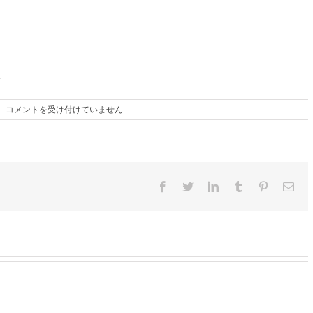
ト
|
コメントを受け付けていません
リ
ノ
観
光
は
Facebook
Twitter
LinkedIn
Tumblr
Pinterest
電
子
メ
ー
ル