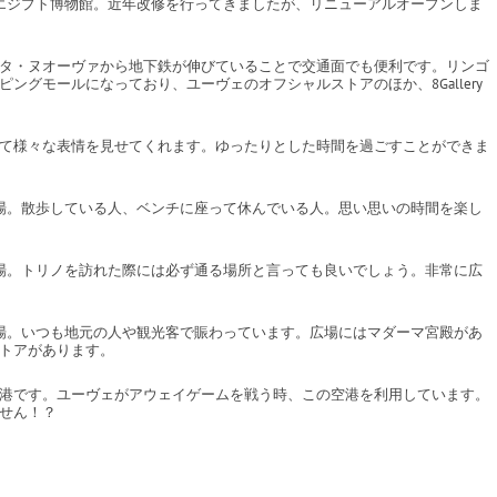
エジプト博物館。近年改修を行ってきましたが、リニューアルオープンしま
タ・ヌオーヴァから地下鉄が伸びていることで交通面でも便利です。リンゴ
ングモールになっており、ユーヴェのオフシャルストアのほか、8Gallery
て様々な表情を見せてくれます。ゆったりとした時間を過ごすことができま
場。散歩している人、ベンチに座って休んでいる人。思い思いの時間を楽し
場。トリノを訪れた際には必ず通る場所と言っても良いでしょう。非常に広
場。いつも地元の人や観光客で賑わっています。広場にはマダーマ宮殿があ
トアがあります。
港です。ユーヴェがアウェイゲームを戦う時、この空港を利用しています。
せん！？