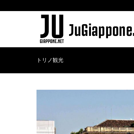
Skip
to
content
トリノ観光
View
Larger
Image