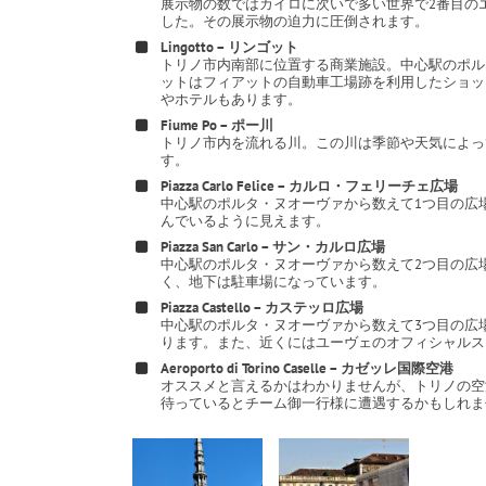
展示物の数ではカイロに次いで多い世界で2番目の
した。その展示物の迫力に圧倒されます。
Lingotto – リンゴット
トリノ市内南部に位置する商業施設。中心駅のポル
ットはフィアットの自動車工場跡を利用したショッピ
やホテルもあります。
Fiume Po – ポー川
トリノ市内を流れる川。この川は季節や天気によっ
す。
Piazza Carlo Felice – カルロ・フェリーチェ広場
中心駅のポルタ・ヌオーヴァから数えて1つ目の広
んでいるように見えます。
Piazza San Carlo – サン・カルロ広場
中心駅のポルタ・ヌオーヴァから数えて2つ目の広
く、地下は駐車場になっています。
Piazza Castello – カステッロ広場
中心駅のポルタ・ヌオーヴァから数えて3つ目の広
ります。また、近くにはユーヴェのオフィシャルス
Aeroporto di Torino Caselle – カゼッレ国際空港
オススメと言えるかはわかりませんが、トリノの空
待っているとチーム御一行様に遭遇するかもしれま