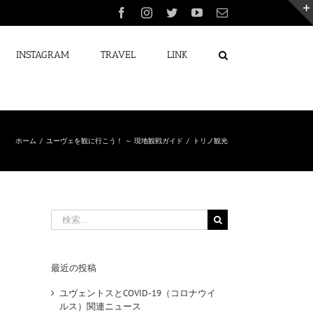
Facebook
Instagram
Twitter
YouTube
電
子
メ
ー
INSTAGRAM
TRAVEL
LINK
ル
ホーム
/
ユーヴェを観に行こう！ ～ 現地観戦ガイド
/
トリノ観光
検
索
…
最近の投稿
ユヴェントスとCOVID-19（コロナウイ
ルス）関連ニュース