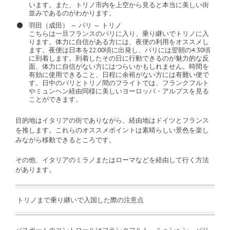
います。また、トリノ市内を上空から見ると本当に美しい街
並みであるのがわかります。
羽田（成田） ～ パリ ～ トリノ
こちらは一旦フランスのパリに入り、乗り継いでトリノに入
ります。体力に自信がある方には、夜便の利用をオススメし
ます。夜便は日本を22:00頃に出発し、パリには翌朝の4:30頃
に到着します。到着したその日に行動できるのが魅力的な反
面、体力に自信がない方にはつらいかもしれません。時間を
有効に使用できること、日程に余裕がない方には有難い便で
す。日中のパリとトリノ間のフライトでは、フランクフルト
やミュンヘン経由同様に美しいヨーロッパ・アルプスを見る
ことができます。
目的地はイタリアの街でありながら、経由地はドイツとフランス
を推します。これらのオススメポイントは素晴らしい景色を楽し
みながら移動できるところです。
その他、イタリアのミラノまたはローマなどを経由して行く方法
があります。
トリノまで乗り継いで入国した際の注意点