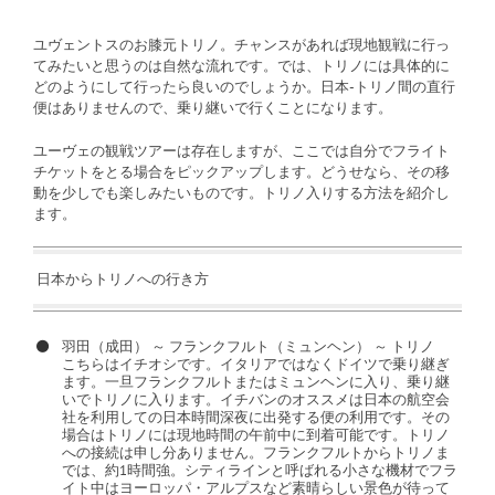
ユヴェントスのお膝元トリノ。チャンスがあれば現地観戦に行っ
てみたいと思うのは自然な流れです。では、トリノには具体的に
どのようにして行ったら良いのでしょうか。日本-トリノ間の直行
便はありませんので、乗り継いで行くことになります。
ユーヴェの観戦ツアーは存在しますが、ここでは自分でフライト
チケットをとる場合をピックアップします。どうせなら、その移
動を少しでも楽しみたいものです。トリノ入りする方法を紹介し
ます。
日本からトリノへの行き方
羽田（成田） ～ フランクフルト（ミュンヘン） ～ トリノ
こちらはイチオシです。イタリアではなくドイツで乗り継ぎ
ます。一旦フランクフルトまたはミュンヘンに入り、乗り継
いでトリノに入ります。イチバンのオススメは日本の航空会
社を利用しての日本時間深夜に出発する便の利用です。その
場合はトリノには現地時間の午前中に到着可能です。トリノ
への接続は申し分ありません。フランクフルトからトリノま
では、約1時間強。シティラインと呼ばれる小さな機材でフラ
イト中はヨーロッパ・アルプスなど素晴らしい景色が待って