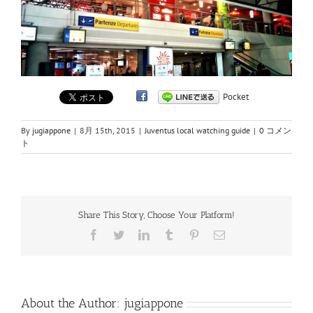
Pocket
By
jugiappone
|
8月 15th, 2015
|
Juventus local watching guide
|
0 コメン
ト
Share This Story, Choose Your Platform!
Facebook
Twitter
LinkedIn
Tumblr
Pinterest
電
子
メ
ー
ル
About the Author:
jugiappone