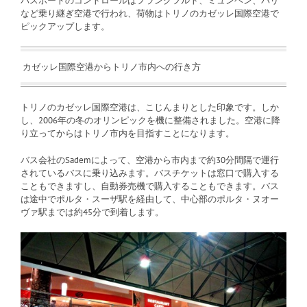
パスポートのコントロールはフランクフルト、ミュンヘン、パリ
など乗り継ぎ空港で行われ、荷物はトリノのカゼッレ国際空港で
ピックアップします。
カゼッレ国際空港からトリノ市内への行き方
トリノのカゼッレ国際空港は、こじんまりとした印象です。しか
し、2006年の冬のオリンピックを機に整備されました。空港に降
り立ってからはトリノ市内を目指すことになります。
バス会社のSademによって、空港から市内まで約30分間隔で運行
されているバスに乗り込みます。バスチケットは窓口で購入する
こともできますし、自動券売機で購入することもできます。バス
は途中でポルタ・スーザ駅を経由して、中心部のポルタ・ヌオー
ヴァ駅までは約45分で到着します。