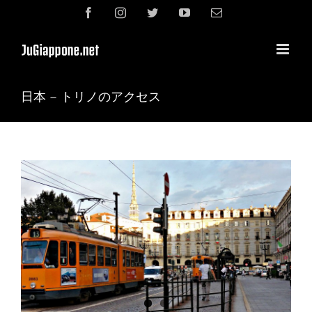
Skip
Facebook
Instagram
Twitter
YouTube
電
to
子
content
メ
ー
ル
日本 – トリノのアクセス
View
Larger
Image