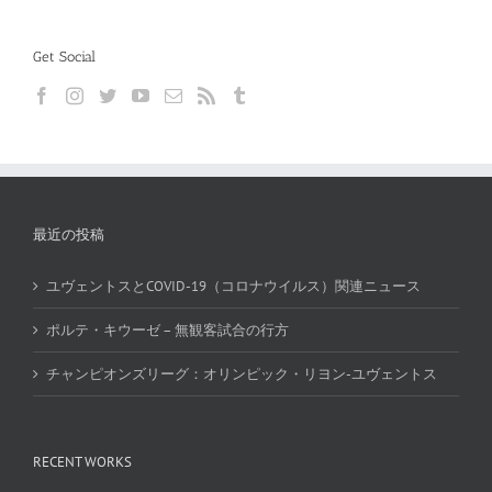
Get Social
最近の投稿
ユヴェントスとCOVID-19（コロナウイルス）関連ニュース
ポルテ・キウーゼ – 無観客試合の行方
チャンピオンズリーグ：オリンピック・リヨン-ユヴェントス
RECENT WORKS