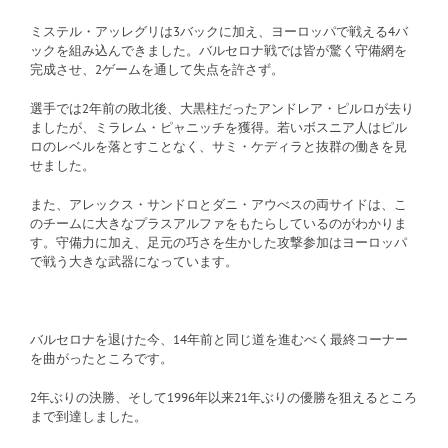
ミステル・アッレグリは3バックに加え、ヨーロッパで戦える4バ
ックを組み込んできました。バルセロナ戦では皆が驚く守備網を
完成させ、2ゲームを通して失点を許さず。
選手では2年前の敗北後、大黒柱だったアンドレア・ピルロが去り
ましたが、ミラレム・ピャニッチを獲得。若いボスニア人はピル
ロのレベルを落とすことなく、サミ・ケディラと抜群の働きを見
せました。
また、アレックス・サンドロとダニ・アウべスの両サイドは、こ
のチームに大きなプラスアルファをもたらしているのがわかりま
す。守備力に加え、足元の巧さを生かした攻撃参加はヨーロッパ
で戦う大きな武器になっています。
バルセロナを退けた今、14年前と同じ道を進むべく最終コーナー
を曲がったところです。
2年ぶりの決勝、そして1996年以来21年ぶりの優勝を狙えるところ
まで到達しました。