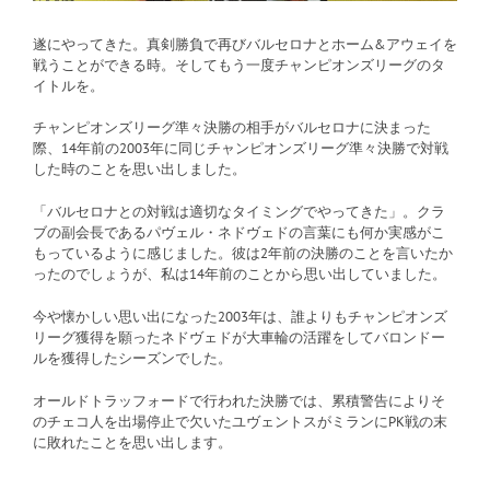
遂にやってきた。真剣勝負で再びバルセロナとホーム&アウェイを
戦うことができる時。そしてもう一度チャンピオンズリーグのタ
イトルを。
チャンピオンズリーグ準々決勝の相手がバルセロナに決まった
際、14年前の2003年に同じチャンピオンズリーグ準々決勝で対戦
した時のことを思い出しました。
「バルセロナとの対戦は適切なタイミングでやってきた」。クラ
ブの副会長であるパヴェル・ネドヴェドの言葉にも何か実感がこ
もっているように感じました。彼は2年前の決勝のことを言いたか
ったのでしょうが、私は14年前のことから思い出していました。
今や懐かしい思い出になった2003年は、誰よりもチャンピオンズ
リーグ獲得を願ったネドヴェドが大車輪の活躍をしてバロンドー
ルを獲得したシーズンでした。
オールドトラッフォードで行われた決勝では、累積警告によりそ
のチェコ人を出場停止で欠いたユヴェントスがミランにPK戦の末
に敗れたことを思い出します。