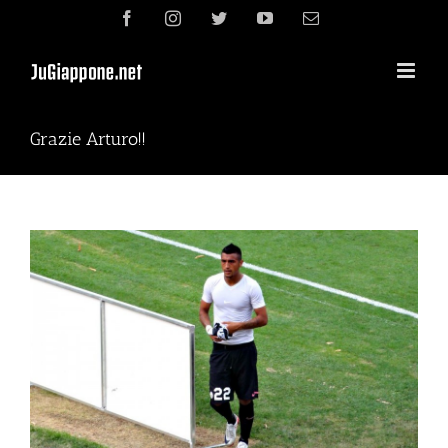
Skip
Facebook
Instagram
Twitter
YouTube
電
to
子
content
メ
ー
ル
Grazie Arturo!!
View
Larger
Image