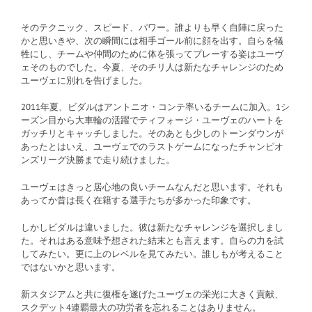
そのテクニック、スピード、パワー。誰よりも早く自陣に戻った
かと思いきや、次の瞬間には相手ゴール前に顔を出す。自らを犠
牲にし、チームや仲間のために体を張ってプレーする姿はユーヴ
ェそのものでした。今夏、そのチリ人は新たなチャレンジのため
ユーヴェに別れを告げました。
2011年夏、ビダルはアントニオ・コンテ率いるチームに加入。1シ
ーズン目から大車輪の活躍でティフォージ・ユーヴェのハートを
ガッチリとキャッチしました。そのあとも少しのトーンダウンが
あったとはいえ、ユーヴェでのラストゲームになったチャンピオ
ンズリーグ決勝まで走り続けました。
ユーヴェはきっと居心地の良いチームなんだと思います。それも
あってか昔は長く在籍する選手たちが多かった印象です。
しかしビダルは違いました。彼は新たなチャレンジを選択しまし
た。それはある意味予想された結末とも言えます。自らの力を試
してみたい。更に上のレベルを見てみたい。誰しもが考えること
ではないかと思います。
新スタジアムと共に復権を遂げたユーヴェの栄光に大きく貢献、
スクデット4連覇最大の功労者を忘れることはありません。