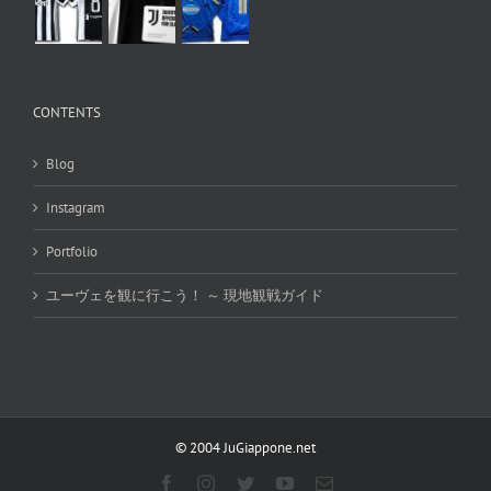
CONTENTS
Blog
Instagram
Portfolio
ユーヴェを観に行こう！ ～ 現地観戦ガイド
© 2004 JuGiappone.net
Facebook
Instagram
Twitter
YouTube
電