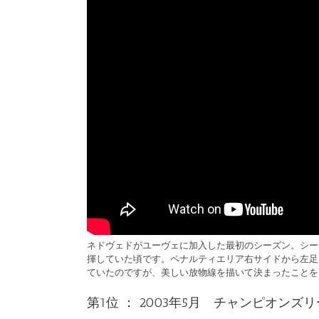
ネドヴェドがユーヴェに加入した最初のシーズン。シー
揮していた頃です。ペナルティエリア右サイドから左足
ていたのですが、美しい放物線を描いて決まったことを
第1位 ： 2003年5月 チャンピオン