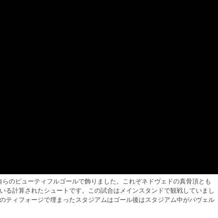
を自らのビューティフルゴールで飾りました。これぞネドヴェドの真骨頂とも
いる計算されたシュートです。この試合はメインスタンドで観戦していまし
のティフォージで埋まったスタジアムはゴール後はスタジアム中がパヴェル