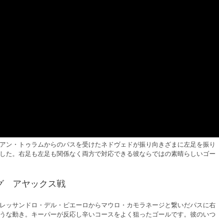
アン・トゥラムからのパスを受けたネドヴェドが振り向きざまに左足を振り
した。右足も左足も関係なく両方で対応できる彼ならではの素晴らしいゴー
ーグ アヤックス戦
レッサンドロ・デル・ピエーロからマウロ・カモラネージと繋いだパスに右
うな動き。キーパーが反応し辛いコースをよく狙ったゴールです。彼のいつ