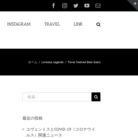
Facebook
Instagram
Twitter
YouTube
電
子
メ
ー
INSTAGRAM
TRAVEL
LINK
ル
ホーム
/
Juventus Legends
/
Pavel Nedved Best Goals
検
索
…
最近の投稿
ユヴェントスとCOVID-19（コロナウイ
ルス）関連ニュース