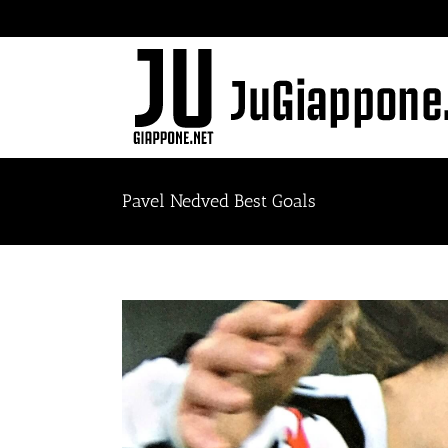
Skip
to
content
Pavel Nedved Best Goals
View
Larger
Image