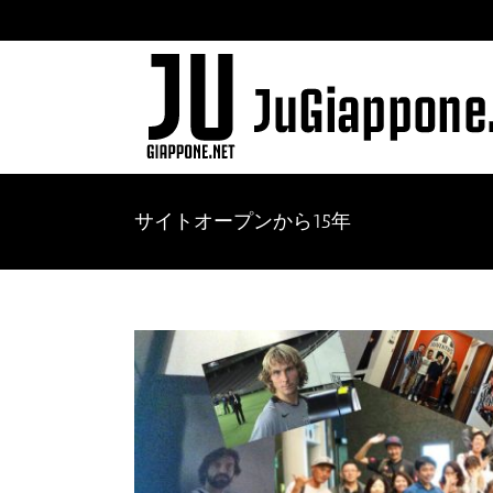
Skip
to
content
サイトオープンから15年
View
Larger
Image