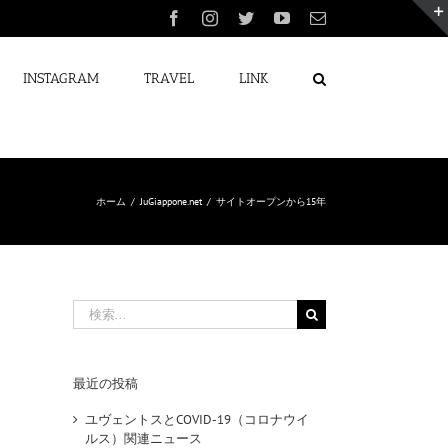
Facebook
Instagram
Twitter
YouTube
電
子
メ
ー
INSTAGRAM
TRAVEL
LINK
ル
ホーム
/
JuGiappone.net
/
サイトオープンから15年
検
索
…
最近の投稿
ユヴェントスとCOVID-19（コロナウイ
ルス）関連ニュース