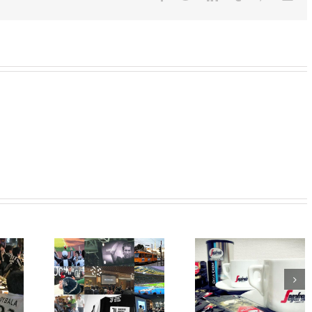
子
メ
ー
ル