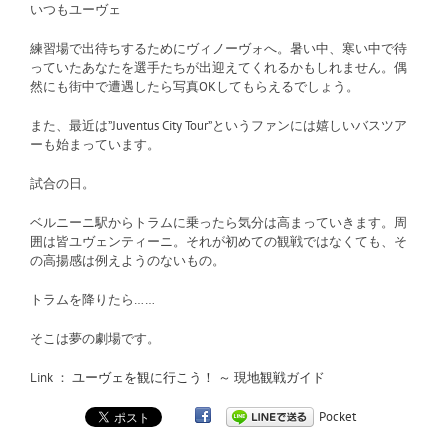
いつもユーヴェ
練習場で出待ちするためにヴィノーヴォへ。暑い中、寒い中で待
っていたあなたを選手たちが出迎えてくれるかもしれません。偶
然にも街中で遭遇したら写真OKしてもらえるでしょう。
また、最近は”Juventus City Tour”というファンには嬉しいバスツア
ーも始まっています。
試合の日。
ベルニーニ駅からトラムに乗ったら気分は高まっていきます。周
囲は皆ユヴェンティーニ。それが初めての観戦ではなくても、そ
の高揚感は例えようのないもの。
トラムを降りたら……
そこは夢の劇場です。
Link ：
ユーヴェを観に行こう！ ～ 現地観戦ガイド
Pocket