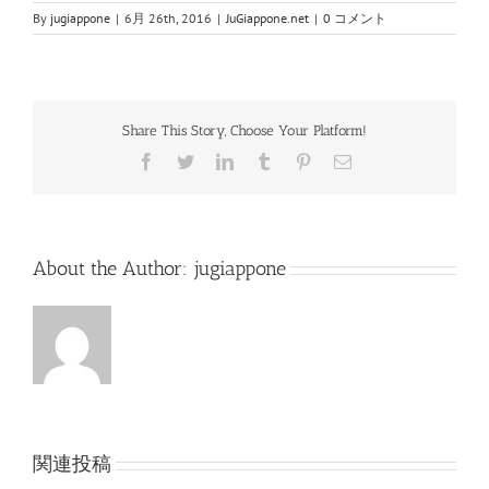
By
jugiappone
|
6月 26th, 2016
|
JuGiappone.net
|
0 コメント
Share This Story, Choose Your Platform!
Facebook
Twitter
LinkedIn
Tumblr
Pinterest
電
子
メ
ー
ル
About the Author:
jugiappone
関連投稿