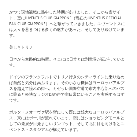
かつて現地観戦に熱中した時期がありました。そこから当サイ
ト、更にJUVENTUS CLUB GIAPPONE（現在のJUVENTUS OFFICIAL
FAN CLUB GIAPPONE）ヘと繋がっていきました。ユヴェントスに
は人々を惹きつける多くの魅力があった、そしてあり続けていま
す。
美しきトリノ
日本から空路約12時間。そこには日常とは別世界が広がっていま
す。
ドイツのフランクフルトでトリノ行きのシティラインに乗り込め
ば自然と気分は高ぶります。その小さな機体はヨーロッパアルプ
スを越えて憧れの街へ。カゼッレ国際空港で市内中心部へのバス
に乗ると軽快なラジオDJの声で非日常にいることを実感するはず
です。
ポルタ・ヌオーヴァ駅を背にして西には雄大なヨーロッパアルプ
ス、東にはポー川が流れています。南にはショッピングモールと
しての発展が目覚ましいリンゴット、そして北に目を向けるとユ
ベントス・スタジアムが構えています。