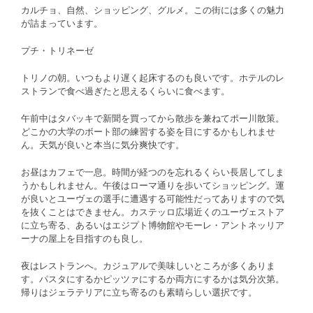
カルチョ、自然、ショッピング、グルメ。この街には多くの魅力
が詰まっています。
プチ・トリネーゼ
トリノの朝。いつもより遅く起床するのも良いです。ホテルのレ
ストランで食べ過ぎたと思えるくらいに食べます。
午前中はタバッキで新聞を買ってから散歩を兼ねてポー川散策。
どこかの大学のボート部の練習する姿を目にするかもしれませ
ん。天気が良いと本当に気分爽快です。
お昼はカフェで一息。時間が経つのを忘れるくらい長居してしま
うかもしれません。午後はローマ通りを歩いてショッピング。運
が良いとユーヴェの選手に遭遇する可能性だってありますので気
を抜くことはできません。カステッロ広場近くのユーヴェストア
に立ち寄る、あるいはエジプト博物館やモーレ・アントネッリア
ーナの屋上を目指すのも良し。
夜はレストランへ。カジュアルで美味しいところが多くありま
す。パスタにするかピッツァにするか両方にするかは気分次第。
帰りはジェラテリアに立ち寄るのも素晴らしい選択です。