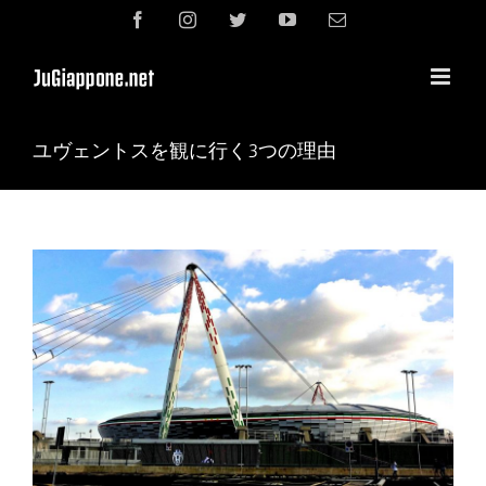
Skip
Facebook
Instagram
Twitter
YouTube
電
to
子
content
メ
ー
ル
ユヴェントスを観に行く3つの理由
View
Larger
Image